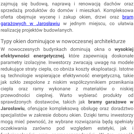
zajmują się budową, naprawą i renowacją dachów oraz
sprzedażą produktów do domów i mieszkań. Kompleksowa
oferta obejmuje wycenę i zakup okien, drzwi oraz
bram
garażowych w Jarosławiu
w jednym miejscu, co ułatwia
realizację projektów budowlanych.
Typy okien dominujące w nowoczesnej architekturze
W nowoczesnych budynkach dominują okna o
wysokiej
efektywności energetycznej
, które zapewniają doskonałe
parametry izolacyjne. Inwestorzy zwracają uwagę na modele
redukujące straty ciepła, co obniża koszty eksploatacji. Istotne
są technologie wspierające efektywność energetyczną, takie
jak szkło zespolone z niskim współczynnikiem przenikania
ciepła oraz ramy wykonane z materiałów o niskiej
przewodności cieplnej. Warto wybierać produkty od
sprawdzonych dostawców, takich jak
bramy garażowe w
Jarosławiu
, oferujące kompleksową obsługę oraz doradztwo
specjalistów w zakresie doboru okien. Dzięki temu inwestorzy
mogą mieć pewność, że wybrane rozwiązania będą spełniały
oczekiwania zarówno pod względem estetyki, jak i