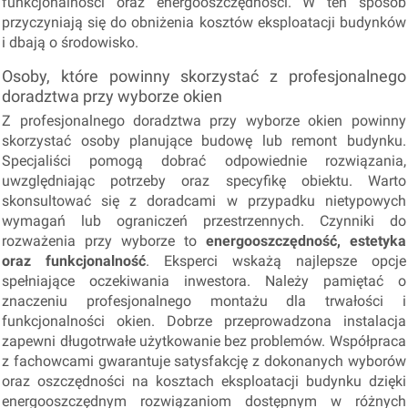
funkcjonalności oraz energooszczędności. W ten sposób
przyczyniają się do obniżenia kosztów eksploatacji budynków
i dbają o środowisko.
Osoby, które powinny skorzystać z profesjonalnego
doradztwa przy wyborze okien
Z profesjonalnego doradztwa przy wyborze okien powinny
skorzystać osoby planujące budowę lub remont budynku.
Specjaliści pomogą dobrać odpowiednie rozwiązania,
uwzględniając potrzeby oraz specyfikę obiektu. Warto
skonsultować się z doradcami w przypadku nietypowych
wymagań lub ograniczeń przestrzennych. Czynniki do
rozważenia przy wyborze to
energooszczędność, estetyka
oraz funkcjonalność
. Eksperci wskażą najlepsze opcje
spełniające oczekiwania inwestora. Należy pamiętać o
znaczeniu profesjonalnego montażu dla trwałości i
funkcjonalności okien. Dobrze przeprowadzona instalacja
zapewni długotrwałe użytkowanie bez problemów. Współpraca
z fachowcami gwarantuje satysfakcję z dokonanych wyborów
oraz oszczędności na kosztach eksploatacji budynku dzięki
energooszczędnym rozwiązaniom dostępnym w różnych