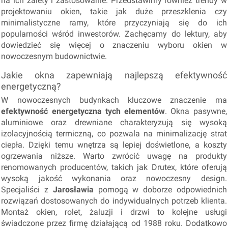
na ich zalety i zastosowanie. Przedstawimy również trendy w
projektowaniu okien, takie jak duże przeszklenia czy
minimalistyczne ramy, które przyczyniają się do ich
popularności wśród inwestorów. Zachęcamy do lektury, aby
dowiedzieć się więcej o znaczeniu wyboru okien w
nowoczesnym budownictwie.
Jakie okna zapewniają najlepszą efektywność
energetyczną?
W nowoczesnych budynkach kluczowe znaczenie ma
efektywność energetyczna tych elementów
. Okna pasywne,
aluminiowe oraz drewniane charakteryzują się wysoką
izolacyjnością termiczną, co pozwala na minimalizację strat
ciepła. Dzięki temu wnętrza są lepiej doświetlone, a koszty
ogrzewania niższe. Warto zwrócić uwagę na produkty
renomowanych producentów, takich jak Drutex, które oferują
wysoką jakość wykonania oraz nowoczesny design.
Specjaliści z
Jarosławia
pomogą w doborze odpowiednich
rozwiązań dostosowanych do indywidualnych potrzeb klienta.
Montaż okien, rolet, żaluzji i drzwi to kolejne usługi
świadczone przez firmę działającą od 1988 roku. Dodatkowo