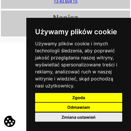
13 43 604 15
Napisz
ndkrosno@poczta.fm
Używamy plików cookie
secretcats.pl - tworzenie stron internetowych
Używamy plików cookie i innych
technologii śledzenia, aby poprawić
jakość przeglądania naszej witryny,
wyświetlać spersonalizowane treści i
reklamy, analizować ruch w naszej
witrynie i wiedzieć, skąd pochodzą
nasi użytkownicy.
Zgoda
Odmawiam
Zmiana ustawień