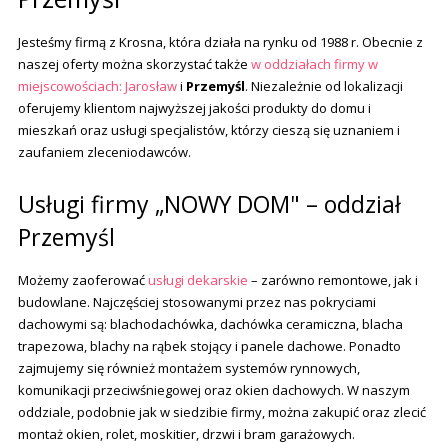
Jesteśmy firmą z Krosna, która działa na rynku od 1988 r. Obecnie z
naszej oferty można skorzystać także
w oddziałach firmy w
miejscowościach: Jarosław
i
Przemyśl
. Niezależnie od lokalizacji
oferujemy klientom najwyższej jakości produkty do domu i
mieszkań oraz usługi specjalistów, którzy cieszą się uznaniem i
zaufaniem zleceniodawców.
Usługi firmy „NOWY DOM" – oddział
Przemyśl
Możemy zaoferować
usługi dekarskie
– zarówno remontowe, jak i
budowlane. Najczęściej stosowanymi przez nas pokryciami
dachowymi są: blachodachówka, dachówka ceramiczna, blacha
trapezowa, blachy na rąbek stojący i panele dachowe. Ponadto
zajmujemy się również montażem systemów rynnowych,
komunikacji przeciwśniegowej oraz okien dachowych. W naszym
oddziale, podobnie jak w siedzibie firmy, można zakupić oraz zlecić
montaż okien, rolet, moskitier, drzwi i bram garażowych.