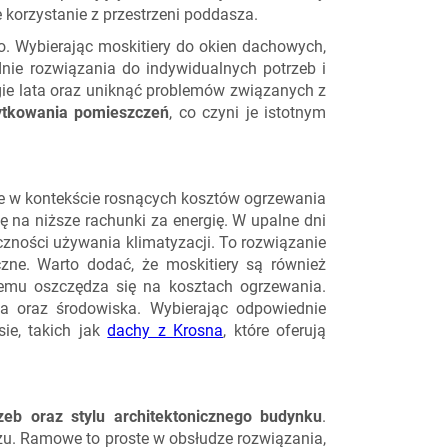
korzystanie z przestrzeni poddasza.
. Wybierając moskitiery do okien dachowych,
nie rozwiązania do indywidualnych potrzeb i
gie lata oraz uniknąć problemów związanych z
ytkowania pomieszczeń
, co czyni je istotnym
ie w kontekście rosnących kosztów ogrzewania
ię na niższe rachunki za energię. W upalne dni
zności używania klimatyzacji. To rozwiązanie
zne. Warto dodać, że moskitiery są również
i temu oszczędza się na kosztach ogrzewania.
la oraz środowiska. Wybierając odpowiednie
ie, takich jak
dachy z Krosna
, które oferują
zeb oraz stylu architektonicznego budynku
.
żu. Ramowe to proste w obsłudze rozwiązania,