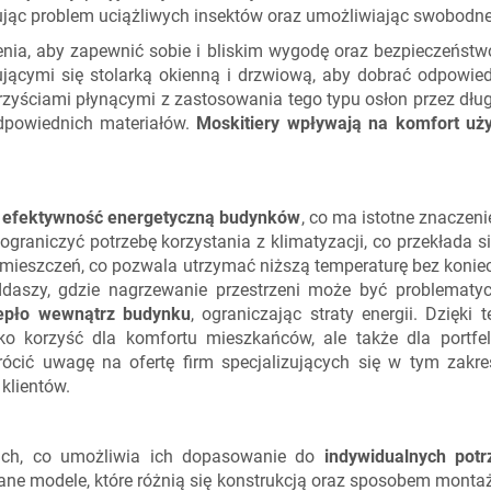
ując problem uciążliwych insektów oraz umożliwiając swobodne 
ia, aby zapewnić sobie i bliskim wygodę oraz bezpieczeństwo
ącymi się stolarką okienną i drzwiową, aby dobrać odpowied
rzyściami płynącymi z zastosowania tego typu osłon przez dłu
powiednich materiałów.
Moskitiery wpływają na komfort uż
 efektywność energetyczną budynków
, co ma istotne znaczen
graniczyć potrzebę korzystania z klimatyzacji, co przekłada s
mieszczeń, co pozwala utrzymać niższą temperaturę bez koniec
ddaszy, gdzie nagrzewanie przestrzeni może być problematyc
iepło wewnątrz budynku
, ograniczając straty energii. Dzięk
lko korzyść dla komfortu mieszkańców, ale także dla portfe
cić uwagę na ofertę firm specjalizujących się w tym zakres
klientów.
tach, co umożliwia ich dopasowanie do
indywidualnych potr
ane modele, które różnią się konstrukcją oraz sposobem monta