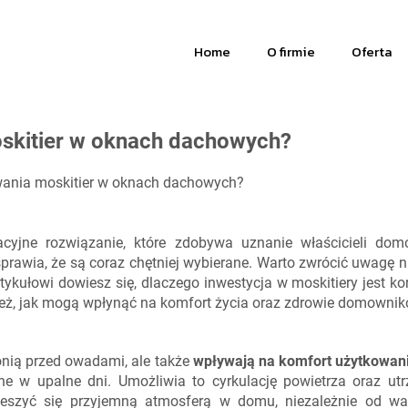
Home
O firmie
Oferta
oskitier w oknach dachowych?
wania moskitier w oknach dachowych?
yjne rozwiązanie, które zdobywa uznanie właścicieli dom
rawia, że są coraz chętniej wybierane. Warto zwrócić uwagę na
ykułowi dowiesz się, dlaczego inwestycja w moskitiery jest kor
ież, jak mogą wpłynąć na komfort życia oraz zdrowie domownik
onią przed owadami, ale także
wpływają na komfort użytkowan
otne w upalne dni. Umożliwia to cyrkulację powietrza oraz u
eszyć się przyjemną atmosferą w domu, niezależnie od w