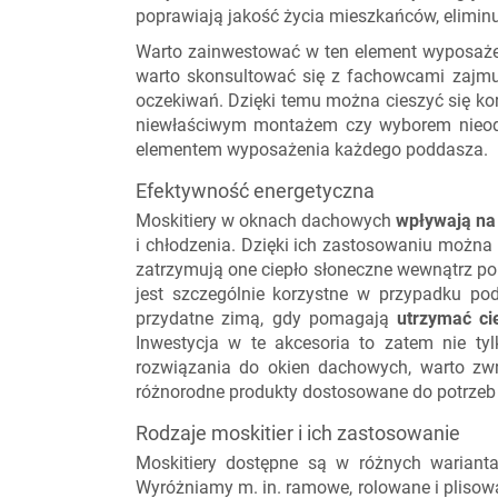
poprawiają jakość życia mieszkańców, elimin
Warto zainwestować w ten element wyposażen
warto skonsultować się z fachowcami zajmuj
oczekiwań. Dzięki temu można cieszyć się ko
niewłaściwym montażem czy wyborem nieod
elementem wyposażenia każdego poddasza.
Efektywność energetyczna
Moskitiery w oknach dachowych
wpływają na
i chłodzenia. Dzięki ich zastosowaniu można o
zatrzymują one ciepło słoneczne wewnątrz po
jest szczególnie korzystne w przypadku po
przydatne zimą, gdy pomagają
utrzymać c
Inwestycja w te akcesoria to zatem nie ty
rozwiązania do okien dachowych, warto zwró
różnorodne produkty dostosowane do potrzeb 
Rodzaje moskitier i ich zastosowanie
Moskitiery dostępne są w różnych warian
Wyróżniamy m. in. ramowe, rolowane i plisow