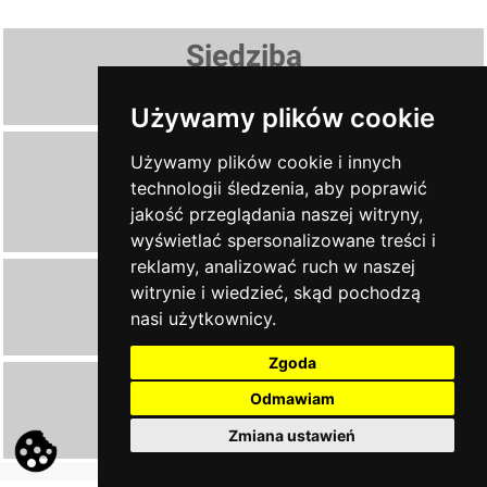
Siedziba
AL. JANA PAWŁA II 28, 38-460 KROSNO
Używamy plików cookie
Oddziały
Używamy plików cookie i innych
technologii śledzenia, aby poprawić
PRZEMYŚL
, ul. Jasińskiego 32C
jakość przeglądania naszej witryny,
JAROSŁAW
, Krakowska 35 b
wyświetlać spersonalizowane treści i
reklamy, analizować ruch w naszej
Zadzwoń
witrynie i wiedzieć, skąd pochodzą
nasi użytkownicy.
13 43 604 15
Zgoda
Napisz
Odmawiam
ndkrosno@poczta.fm
Zmiana ustawień
secretcats.pl - tworzenie stron internetowych