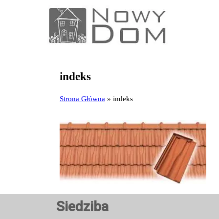
indeks
Strona Główna
»
indeks
Siedziba