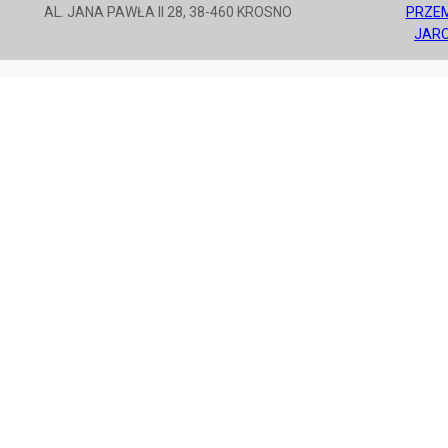
AL. JANA PAWŁA II 28, 38-460 KROSNO
PRZE
JAR