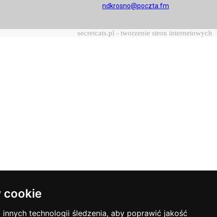
ndkrosno@poczta.fm
secretcats.pl - tworzenie stron internetowych
 cookie
innych technologii śledzenia, aby poprawić jakość