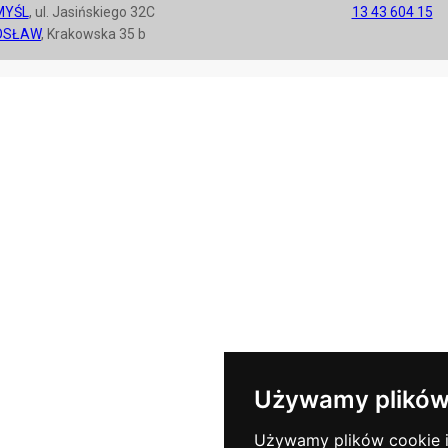
MYŚL
, ul. Jasińskiego 32C
13 43 604 15
OSŁAW
, Krakowska 35 b
Używamy plików
Używamy plików cookie i 