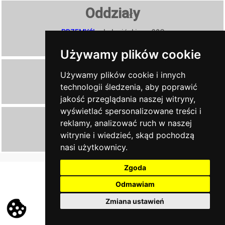
Oddziały
PRZEMYŚL
, ul. Jasińskiego 32C
JAROSŁAW
, Krakowska 35 b
Używamy plików cookie
Zadzwoń
Używamy plików cookie i innych
technologii śledzenia, aby poprawić
13 43 604 15
jakość przeglądania naszej witryny,
wyświetlać spersonalizowane treści i
Napisz
reklamy, analizować ruch w naszej
witrynie i wiedzieć, skąd pochodzą
ndkrosno@poczta.fm
nasi użytkownicy.
secretcats.pl - tworzenie stron internetowych
Zgoda
Odmawiam
Zmiana ustawień