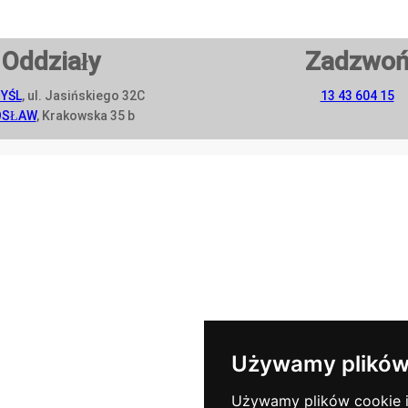
Oddziały
Zadzwo
YŚL
, ul. Jasińskiego 32C
13 43 604 15
OSŁAW
, Krakowska 35 b
Używamy plików
Używamy plików cookie i 