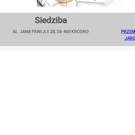
Siedziba
AL. JANA PAWŁA II 28, 38-460 KROSNO
PRZEM
JAR