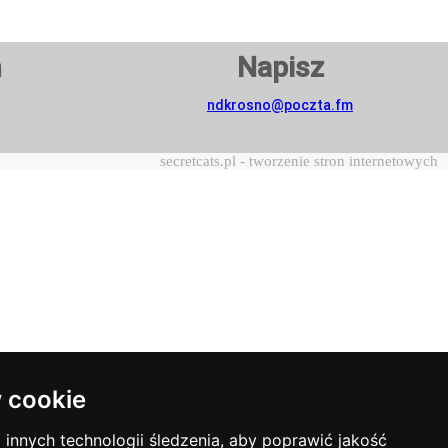
ń
Napisz
ndkrosno@poczta.fm
secretcats.pl - tworzenie stron internetowych
 cookie
innych technologii śledzenia, aby poprawić jakość