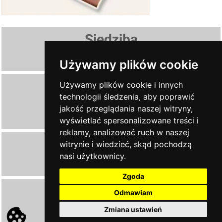
Siedziba
AL. JANA PAWŁA II 28, 38-460 KROSNO
Używamy plików cookie
Oddziały
Używamy plików cookie i innych
technologii śledzenia, aby poprawić
PRZEMYŚL
, ul. Jasińskiego 32C
jakość przeglądania naszej witryny,
JAROSŁAW
, Krakowska 35 b
wyświetlać spersonalizowane treści i
reklamy, analizować ruch w naszej
Zadzwoń
witrynie i wiedzieć, skąd pochodzą
nasi użytkownicy.
13 43 604 15
Zgoda
Napisz
Odmawiam
Zmiana ustawień
ndkrosno@poczta.fm