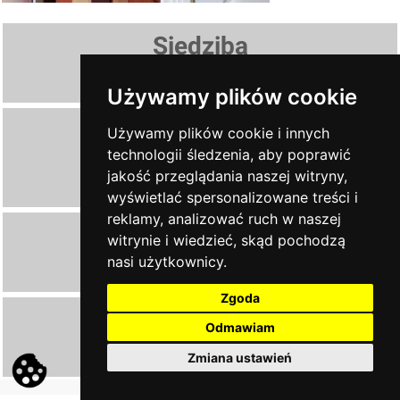
Siedziba
AL. JANA PAWŁA II 28, 38-460 KROSNO
Używamy plików cookie
Oddziały
Używamy plików cookie i innych
technologii śledzenia, aby poprawić
PRZEMYŚL
, ul. Jasińskiego 32C
jakość przeglądania naszej witryny,
JAROSŁAW
, Krakowska 35 b
wyświetlać spersonalizowane treści i
reklamy, analizować ruch w naszej
Zadzwoń
witrynie i wiedzieć, skąd pochodzą
nasi użytkownicy.
13 43 604 15
Zgoda
Napisz
Odmawiam
ndkrosno@poczta.fm
Zmiana ustawień
secretcats.pl - tworzenie stron internetowych