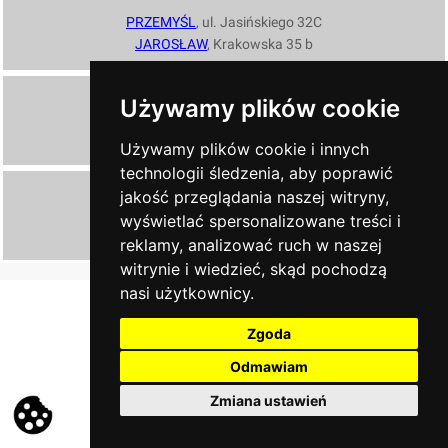
PRZEMYŚL
, ul. Jasińskiego 32C
JAROSŁAW
, Krakowska 35 b
Zadzwoń
Używamy plików cookie
13 43 604 15
Używamy plików cookie i innych
technologii śledzenia, aby poprawić
Napisz
jakość przeglądania naszej witryny,
wyświetlać spersonalizowane treści i
ndkrosno@poczta.fm
reklamy, analizować ruch w naszej
witrynie i wiedzieć, skąd pochodzą
secretcats.pl - tworzenie stron internetowych
nasi użytkownicy.
Zgoda
Odmawiam
Zmiana ustawień